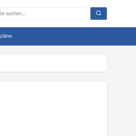
ße suchen
pläne