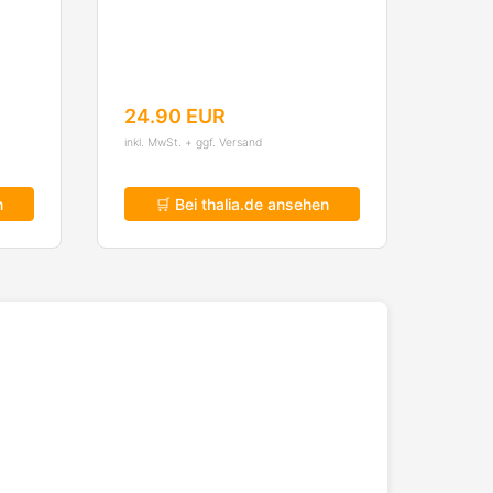
Geschichte des F.C.
Hansa Rostock
24.90 EUR
inkl. MwSt. + ggf. Versand
n
🛒 Bei thalia.de ansehen