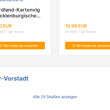
rdland-Kartenvlg
cklenburgische
tseeküste Lübeck -
0 EUR
10.99 EUR
mar - Rostock 1 :
MwSt. + ggf. Versand
inkl. MwSt. + ggf. Versand
 000. Wander- und
dwanderkarte
🛒 Bei thalia.de ansehen
🛒 Bei thalia.de ansehe
r-Vorstadt
Alle 24 Straßen anzeigen