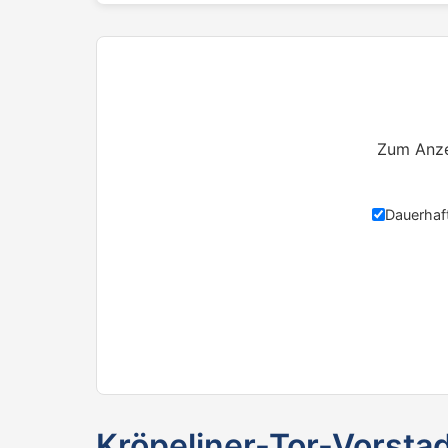
Zum Anze
Dauerhaf
Kröpeliner-Tor-Vorsta