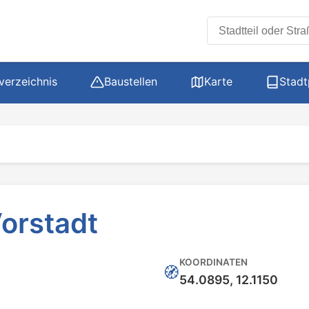
Stadtteil oder Stra
verzeichnis
Baustellen
Karte
Stadt
Vorstadt
KOORDINATEN
🧭
54.0895, 12.1150