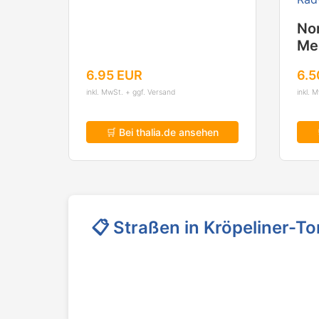
No
Me
Os
6.95 EUR
6.5
Wis
inkl. MwSt. + ggf. Versand
inkl. 
75
Ra
🛒 Bei thalia.de ansehen
📋 Straßen in Kröpeliner-To